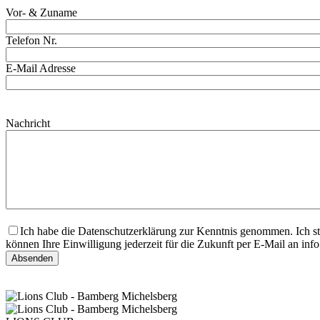
Vor- & Zuname
Telefon Nr.
E-Mail Adresse
Bitte
lasse
Bitte
dieses
Nachricht
lasse
Feld
dieses
leer.
Feld
leer.
Ich habe die Datenschutzerklärung zur Kenntnis genommen. Ich s
können Ihre Einwilligung jederzeit für die Zukunft per E-Mail an in